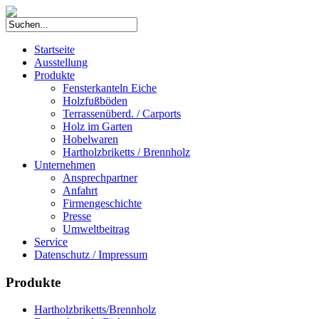
Startseite
Ausstellung
Produkte
Fensterkanteln Eiche
Holzfußböden
Terrassenüberd. / Carports
Holz im Garten
Hobelwaren
Hartholzbriketts / Brennholz
Unternehmen
Ansprechpartner
Anfahrt
Firmengeschichte
Presse
Umweltbeitrag
Service
Datenschutz / Impressum
Produkte
Hartholzbriketts/Brennholz