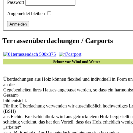
Passwort
Angemeldet bleiben
Terrassenüberdachungen / Carports
Schutz vor Wind und Wetter
Überdachungen aus Holz können flexibel und individuell in Form un
an die
Gegebenheiten ihres Hauses angepasst werden, so dass ein harmonis
Gesamt-
bild entsteht.
Für ihre Überdachung verwenden wir ausschließlich hochwertiges L
(BSH)
aus Fichte. Brettschichtholz wird aus getrocknetem Holz hergestellt 
schichtig verleimt, das hat den Vorteil, dass das Holz erheblich wenig
„arbeitet“
als z. B. Bauholz. Zur Dacheindeckung eignen sich besonders