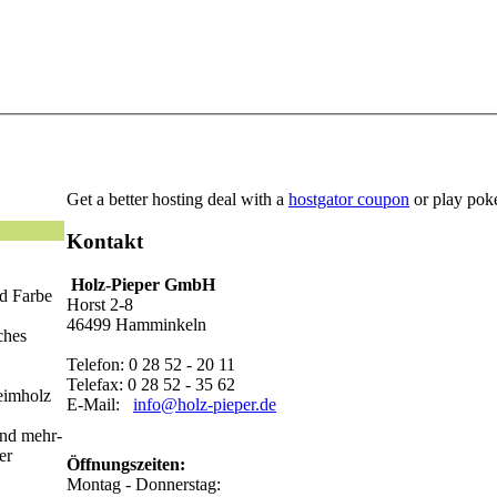
Get a better hosting deal with a
hostgator coupon
or play pok
Kontakt
Holz-Pieper GmbH
d Farbe
Horst 2-8
46499 Hamminkeln
ches
Telefon: 0 28 52 - 20 11
Telefax: 0 28 52 - 35 62
eimholz
E-Mail:
info@holz-pieper.de
und mehr-
er
Öffnungszeiten:
Montag - Donnerstag: