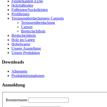
Fensterkanteln Eiche
Holzfußboden
Fußleisten/Sockelleisten
Profilleisten
Terrassenüberdachungen/ Carports
Terrassenüberdachung
Carport
Brettschichtholz
Brettschichtholz
Holz im Garten
Hobelwaren
Unsere Ausstellung
Unsere Produktion
Downloads
Allgemein
Produktinformationen
Anmeldung
Benutzername